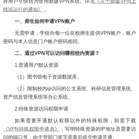
荐用户尽快转为使用新版VPN系统。详见
《关于新版VPN上
线试运行的通知》
。
一、师生如何申请
VPN
账户
无需申请，学校向每一位在校师生提供
VPN
账户，账户
密码与本人信息门户账户密码相同。
二、通过
VPN
可以访问哪些校内资源？
1.
普通用户默认资源
（
1
）图书馆电子资源数据库。
（
2
）限制校内
ip
访问的公文系统、科研信息管理系统、
资产信息管理系统等办公系统。
2.
特殊资源访问权限申请
如果需要开通默认权限以外的特殊权限，则需下载
《
VPN
特殊权限申请表》
，写明特殊资源的
IP
地址及需要访
问的端口号，由主管部门签字盖章后提交申请开通。