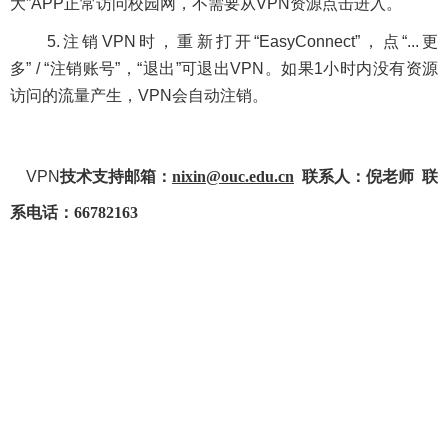
大
”APP
正常访问校园网，不需要从
VPN
资源点击进入。
5.
注销
VPN
时，重新打开
“EasyConnect”
，点
“...
更
多
” / “
注销账号
”
，
“
退出
”
可退出
VPN
。如果
1
小时内没有资源
访问的流量产生，
VPN
会自动注销。
VPN
技术支持邮箱：
nixin@ouc.edu.cn
联系人：
倪老师 联
系电话
：
66782163