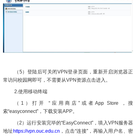
（5）
登陆后可关闭
VPN
登录页面，重新开启浏览器正
常访问校园网即可，不需要从
VPN
资源点击进入。
2.
使用移动终端
（
1
）打开
“
应用商店
”
或者
App Store
，搜
索
“easyconnect”
，下载安装
APP
。
（
2
）运行安装完毕的
“EasyConnect”
，填入
VPN
服务器
地址
https://vpn.ouc.edu.cn
，点击
“
连接
”
，再输入用户名、密