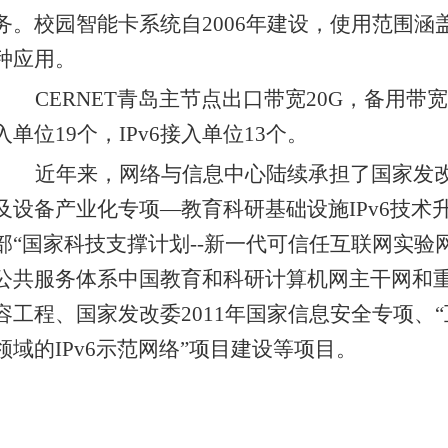
务。校园智能卡系统自
2006
年建设，使用范围涵
种应用。
CERNET
青岛主节点出口带宽
20G
，备用带宽
入单位
19
个，
IPv6
接入单位
13
个。
近年来，网络与信息中心陆续承担了国家发改
及设备产业化专项—教育科研基础设施
IPv6
技术
部“国家科技支撑计划
--
新一代可信任互联网实验网
公共服务体系中国教育和科研计算机网主干网和
容工程、国家发改委
2011
年国家信息安全专项、“
领域的
IPv6
示范网络”项目建设等项目。