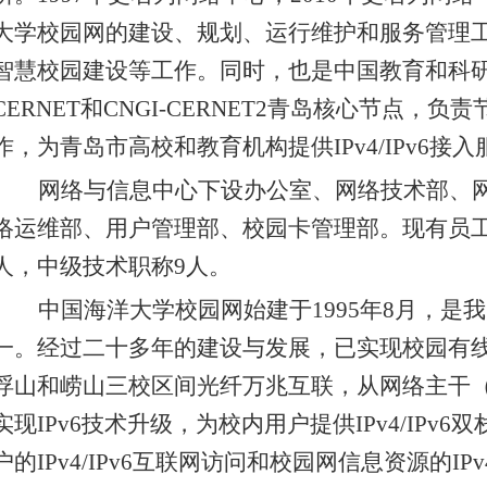
大学校园网的建设、规划、运行维护和服务管理
智慧校园建设等工作。同时，也是中国教育和科
CERNET
和
CNGI-CERNET2
青岛核心节点，负责
作，为青岛市高校和教育机构提供
IPv4/IPv6
接入
网络与信息中心下设办公室、网络技术部、
络运维部、用户管理部、校园卡管理部。现有员
人，中级技术职称
9
人。
中国海洋大学校园网始建于
1995
年
8
月，是我
一。经过二十多年的建设与发展，已实现校园有
浮山和崂山三校区间光纤万兆互联，从网络主干
实现
IPv6
技术升级，为校内用户提供
IPv4/IPv6
双
户的
IPv4/IPv6
互联网访问和校园网信息资源的
IPv