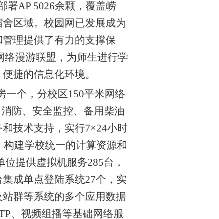
部署
AP 5026
余颗，覆盖崂
宿舍区域。校园网已发展成为
和管理提供了有力的支撑保
网络漫游联盟，为师生进行学
、便捷的信息化环境。
房一个，分校区
150
平米网络
、消防、安全监控、备用柴油
务和技术支持，实行
7
×
24
小时
，构建学校统一的计算资源和
单位提供虚拟机服务
285
台，
台集成单点登陆系统
27
个，实
及站群等系统的多个应用数据
TP
、视频组播等基础网络服