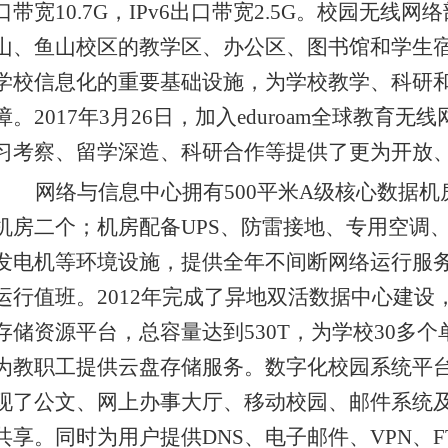
口带宽
10.7G
，
IPv6
出口带宽
2.5G
。校园无线网络
山、鱼山校区的教学区、办公区、图书馆和学生
学校信息化的重要基础设施，为学校教学、科研
障。
2017
年
3
月
26
日，加入
eduroam
全球教育无线
习考察、留学深造、科研合作等提供了更为开放
网络与信息中心拥有
500
平米
A
级核心数据机
机房二个；机房配备
UPS
、防雷接地、专用空调
发电机等环境设施，提供全年不间断网络运行服
运行值班。
2012
年完成了异地双活数据中心建设
存储资源平台，总容量达到
530T
，为学校
30
多个
为教职工提供云盘存储服务。数字化校园系统平
现了公文、网上办事大厅、移动校园、邮件系统
共享。同时为用户提供
DNS
、电子邮件、
VPN
、
F